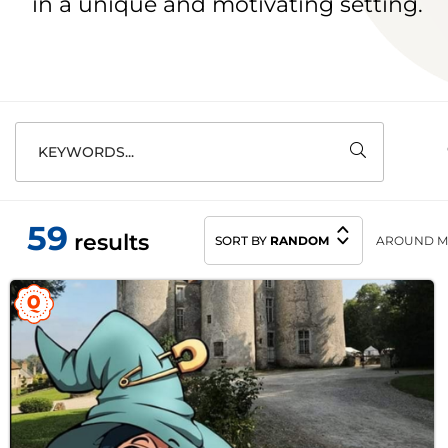
in a unique and motivating setting.
KEYWORDS...
59
results
SORT BY
RANDOM
AROUND M