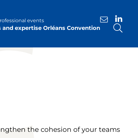
rofessional events
Contact us
s and expertise Orléans Convention
trengthen the cohesion of your teams