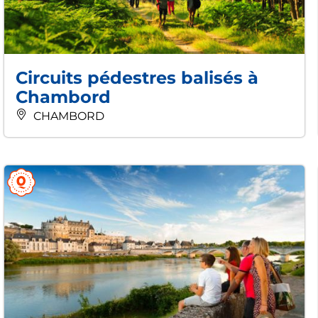
Circuits pédestres balisés à
Chambord
CHAMBORD