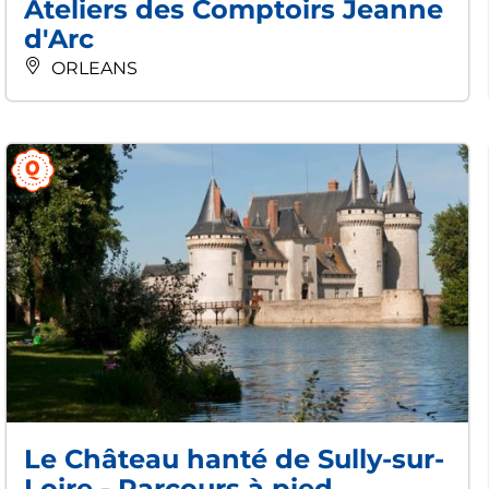
Ateliers des Comptoirs Jeanne
d'Arc
ORLEANS
Le Château hanté de Sully-sur-
Loire - Parcours à pied