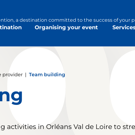
tion, a destination committed to the success of your p
tination
Organising your event
Service
e provider
|
Team building
ing
g activities in Orléans Val de Loire to s