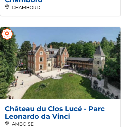
CHAMBORD
Château du Clos Lucé - Parc
Leonardo da Vinci
AMBOISE