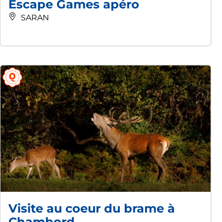
Escape Games apéro
SARAN
Visite au coeur du brame à
Chambord