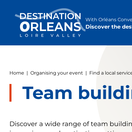
Cookies management panel
With Orléans Conven
Discover the des
Home
|
Organising your event
|
Find a local servic
Team build
Discover a wide range of team buildin