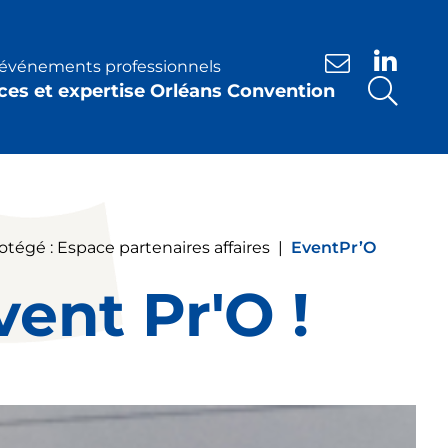
s événements professionnels
Nous contacte
ces et expertise Orléans Convention
otégé : Espace partenaires affaires
|
EventPr’O
ent Pr'O !