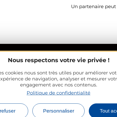
Un partenaire peu
Nous respectons votre vie privée !
Espace Partenaires
es cookies nous sont très utiles pour améliorer vot
xpérience de navigation, analyser et mesurer vot
d’Orléans Métropole
Office Tourisme
engagement avec nos contenus.
CE et groupes
Politique de confidentialité
rleans.com
refuser
Personnaliser
Tout ac