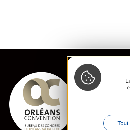
Orléans Convention,
L
e
Bureau des Congrès 
23 Place du Martroi
45 000 Orléans
congres@tourisme-o
02 38 24 01 69
Tout 