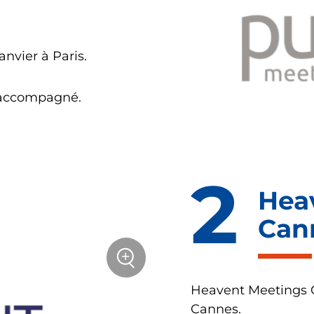
anvier à Paris.
 accompagné.
Hea
Can
sur
+
la
photo
Zoom
Heavent Meetings C
Cannes.