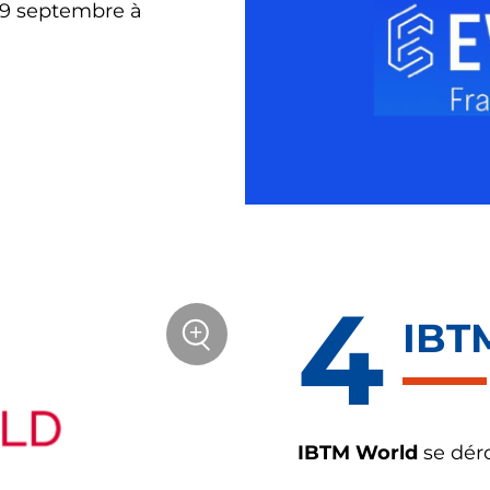
29 septembre à
IBT
sur
+
la
photo
Zoom
IBTM World
se dér