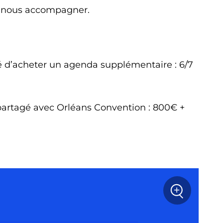
t nous accompagner.
ité d’acheter un agenda supplémentaire : 6/7
partagé avec Orléans Convention : 800€ +
sur
+
la
photo
Zoom