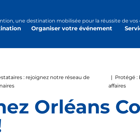
tion, une destination mobilisée pour la réussite de vo
tination
Organiser votre événement
Servi
stataires : rejoignez notre réseau de
|
Protégé :
naires
affaires
z Orléans Co
!