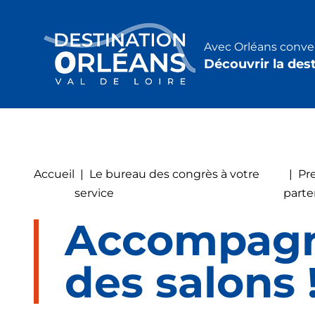
Panneau de gestion des cookies
Avec Orléans conven
Découvrir la des
Accueil
|
Le bureau des congrès à votre
|
Pre
service
parte
Accompagne
des salons 