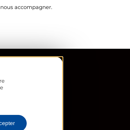
t nous accompagner.
re
re
cepter