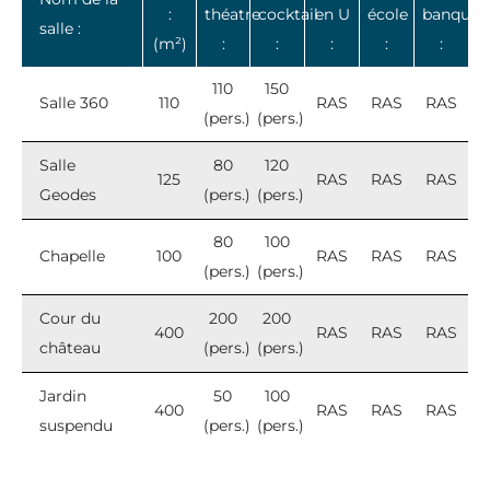
:
théatre
cocktail
en U
école
banquet
salle :
(m²)
:
:
:
:
:
110
150
Salle 360
110
RAS
RAS
RAS
(pers.)
(pers.)
Salle
80
120
125
RAS
RAS
RAS
Geodes
(pers.)
(pers.)
80
100
Chapelle
100
RAS
RAS
RAS
(pers.)
(pers.)
Cour du
200
200
400
RAS
RAS
RAS
château
(pers.)
(pers.)
Jardin
50
100
400
RAS
RAS
RAS
suspendu
(pers.)
(pers.)