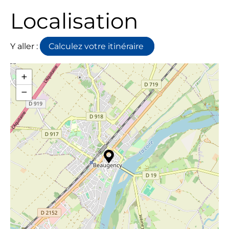
Localisation
Y aller :
Calculez votre itinéraire
+
−