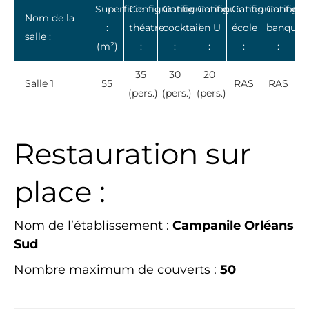
Superficie
Configuration
Configuration
Configuration
Configuration
Configur
Nom de la
:
théatre
cocktail
en U
école
banquet
salle :
(m²)
:
:
:
:
:
35
30
20
Salle 1
55
RAS
RAS
(pers.)
(pers.)
(pers.)
Restauration sur
place :
Nom de l’établissement :
Campanile Orléans
Sud
Nombre maximum de couverts :
50