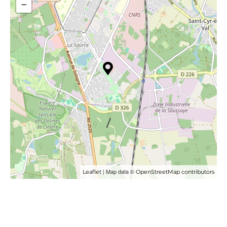
−
| Map data ©
Leaflet
OpenStreetMap contributors