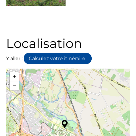
Localisation
Y aller :
Calculez votre itinéraire
+
−