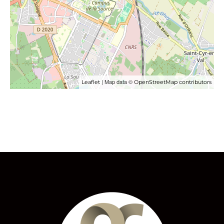
| Map data ©
Leaflet
OpenStreetMap contributors