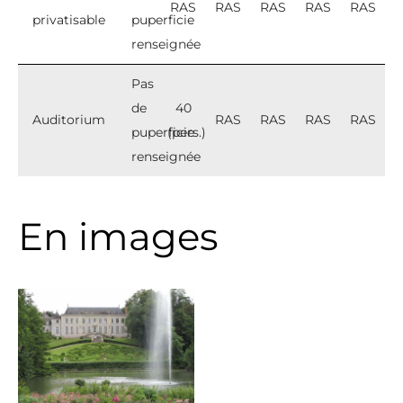
RAS
RAS
RAS
RAS
RAS
privatisable
puperficie
renseignée
Pas
de
40
Auditorium
RAS
RAS
RAS
RAS
puperficie
(pers.)
renseignée
En images