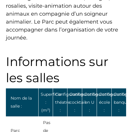
rosalies, visite-animation autour des
animaux en compagnie d’un soigneur
animalier. Le Parc peut également vous
accompagner dans l’organisation de votre
journée.
Informations sur
les salles
Superficie
Configuration
Configuration
Configuration
Configuration
Configur
Nom de la
:
théatre
cocktail
en U
école
banquet
salle :
(m²)
:
:
:
:
:
Pas
Parc
de