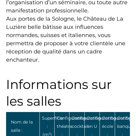
l’organisation d’un séminaire, ou toute autre
manifestation professionnelle.
Aux portes de la Sologne, le Château de La
Luzière belle bâtisse aux influences
normandes, suisses et italiennes, vous
permettra de proposer à votre clientèle une
réception de qualité dans un cadre
enchanteur.
Informations sur
les salles
Superficie
Configuration
Configuration
Configuration
Configuration
Configur
Nom de la
:
théatre
cocktail
en U
école
banquet
salle :
(m²)
:
:
:
:
: