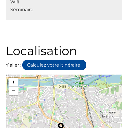
Wifi
Séminaire
Localisation
Y aller :
Calculez votre itinéraire
+
−