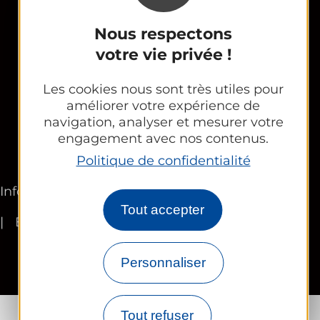
Espace Partenaires
Nous respectons
Office Tourisme
votre vie privée !
CE et groupes
Les cookies nous sont très utiles pour
améliorer votre expérience de
navigation, analyser et mesurer votre
engagement avec nos contenus.
Newsletter
Politique de confidentialité
Informations légales
Plan du site
FR
Tout accepter
EN
Personnaliser
Tout refuser