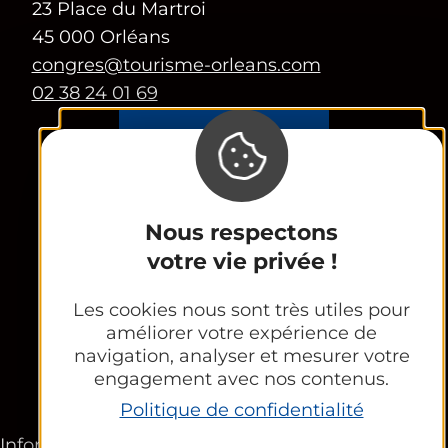
23 Place du Martroi
45 000 Orléans
congres@tourisme-orleans.com
02 38 24 01 69
Contactez-nous
Espace Partenaires
Nous respectons
Office Tourisme
votre vie privée !
CE et groupes
Les cookies nous sont très utiles pour
améliorer votre expérience de
navigation, analyser et mesurer votre
engagement avec nos contenus.
Newsletter
Politique de confidentialité
Informations légales
Plan du site
FR