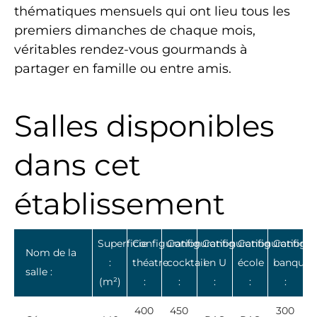
thématiques mensuels qui ont lieu tous les
premiers dimanches de chaque mois,
véritables rendez-vous gourmands à
partager en famille ou entre amis.
Salles disponibles
dans cet
établissement
Superficie
Configuration
Configuration
Configuration
Configuration
Configur
Nom de la
:
théatre
cocktail
en U
école
banquet
salle :
(m²)
:
:
:
:
:
400
450
300