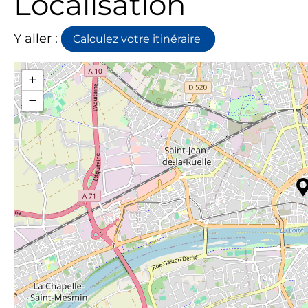
Localisation
Y aller :
Calculez votre itinéraire
+
−