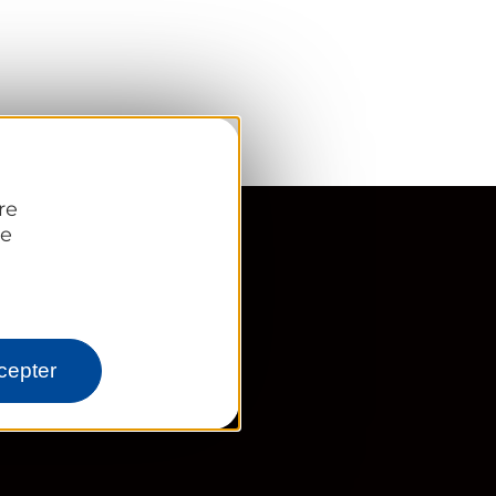
re
re
cepter