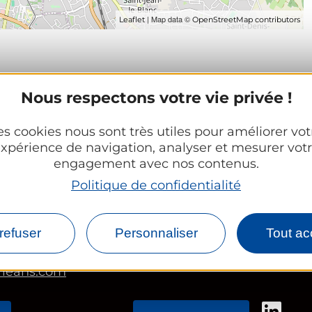
| Map data ©
Leaflet
OpenStreetMap contributors
Nous respectons votre vie privée !
es cookies nous sont très utiles pour améliorer vot
xpérience de navigation, analyser et mesurer vot
engagement avec nos contenus.
Politique de confidentialité
Espace Partenaires
d’Orléans Métropole
Office Tourisme
refuser
Personnaliser
Tout ac
CE et groupes
rleans.com