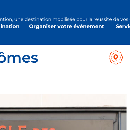
tion, une destination mobilisée pour la réussite de vo
tination
Organiser votre événement
Servi
rômes