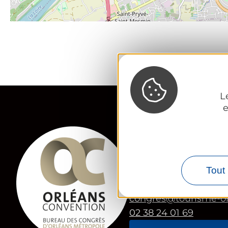
L
e
Orléans Convention,
Bureau des Congrès 
23 Place du Martroi
Tout 
45 000 Orléans
congres@tourisme-o
02 38 24 01 69