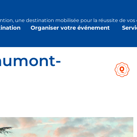
tion, une destination mobilisée pour la réussite de vo
tination
Organiser votre événement
Servi
aumont-