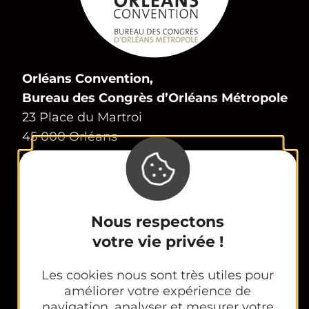
Orléans Convention,
Bureau des Congrès d’Orléans Métropole
23 Place du Martroi
45 000 Orléans
congres@tourisme-orleans.com
02 38 24 01 69
Contactez-nous
Nous respectons
votre vie privée !
Espace Partenaires
Office Tourisme
Les cookies nous sont très utiles pour
améliorer votre expérience de
CE et groupes
navigation, analyser et mesurer votre