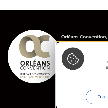
Orléans Convention,
Bureau des Congrès 
23 Place du Martroi
45 000 Orléans
L
congres@tourisme-o
e
02 38 24 01 69
Contactez-nous
Tout 