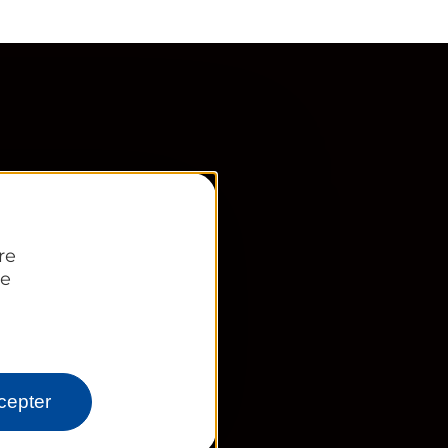
re
re
N
cepter