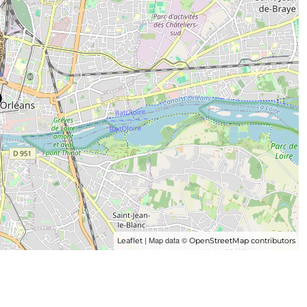
| Map data ©
Leaflet
OpenStreetMap contributors