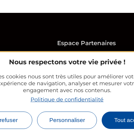
Espace Partenaires
d’Orléans Métropole
Office Tourisme
Nous respectons votre vie privée !
CE et groupes
es cookies nous sont très utiles pour améliorer vot
rleans.com
xpérience de navigation, analyser et mesurer vot
engagement avec nos contenus.
Politique de confidentialité
Newsletter
Informations légales
Plan du site
FR
E
refuser
Personnaliser
Tout ac