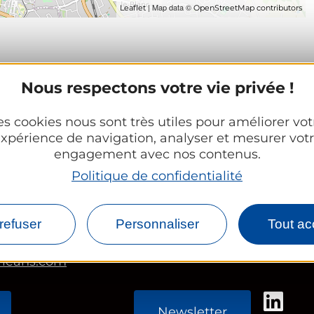
| Map data ©
Leaflet
OpenStreetMap contributors
Nous respectons votre vie privée !
es cookies nous sont très utiles pour améliorer vot
xpérience de navigation, analyser et mesurer vot
engagement avec nos contenus.
Espace Partenaires
Politique de confidentialité
d’Orléans Métropole
Office Tourisme
refuser
Personnaliser
Tout ac
CE et groupes
rleans.com
Newsletter