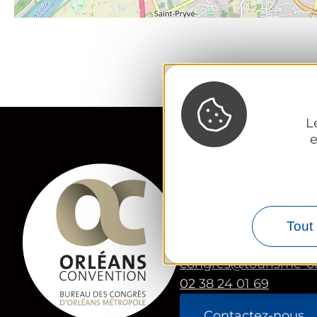
L
e
Orléans Convention,
Bureau des Congrès 
23 Place du Martroi
Tout 
45 000 Orléans
congres@tourisme-o
02 38 24 01 69
Contactez-nous