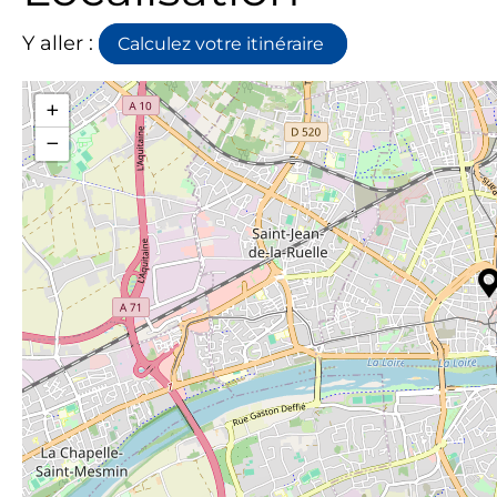
Y aller :
Calculez votre itinéraire
+
−