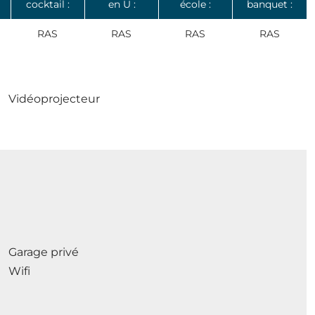
cocktail :
en U :
école :
banquet :
RAS
RAS
RAS
RAS
Vidéoprojecteur
Garage privé
Wifi