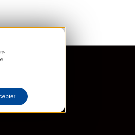
re
re
cepter