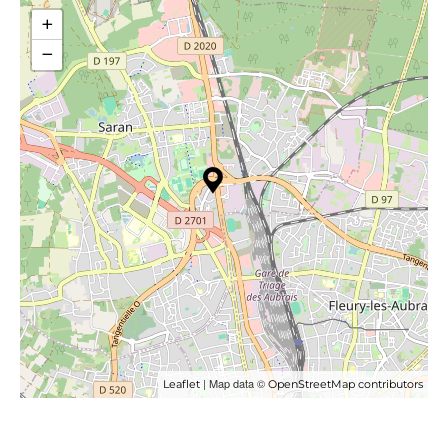
+
−
| Map data ©
Leaflet
OpenStreetMap contributors