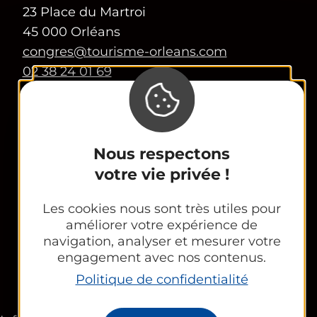
23 Place du Martroi
45 000 Orléans
congres@tourisme-orleans.com
02 38 24 01 69
Contactez-nous
Espace Partenaires
Nous respectons
Office Tourisme
votre vie privée !
CE et groupes
Les cookies nous sont très utiles pour
améliorer votre expérience de
navigation, analyser et mesurer votre
engagement avec nos contenus.
Newsletter
Politique de confidentialité