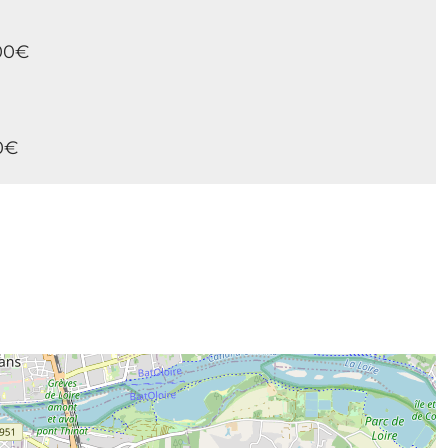
.00€
00€