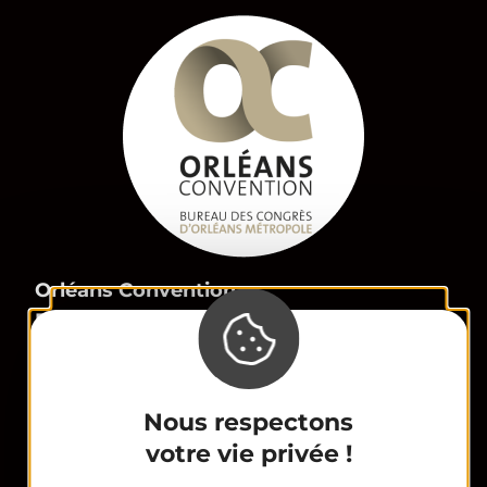
Orléans Convention,
Bureau des Congrès d’Orléans Métropole
23 Place du Martroi
45 000 Orléans
congres@tourisme-orleans.com
Nous respectons
02 38 24 01 69
votre vie privée !