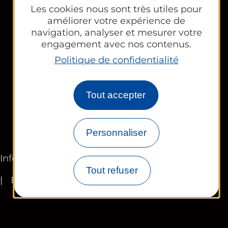
Contactez-nous
Les cookies nous sont très utiles pour
améliorer votre expérience de
Espace Partenaires
navigation, analyser et mesurer votre
engagement avec nos contenus.
Office Tourisme
Politique de confidentialité
CE et groupes
Tout accepter
Newsletter
Personnaliser
Informations légales
Plan du site
FR
Tout refuser
EN