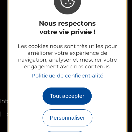
Contactez-nous
Nous respectons
Espace Partenaires
votre vie privée !
Office Tourisme
Les cookies nous sont très utiles pour
CE et groupes
améliorer votre expérience de
navigation, analyser et mesurer votre
engagement avec nos contenus.
Politique de confidentialité
Newsletter
Tout accepter
Informations légales
Plan du site
FR
EN
Personnaliser