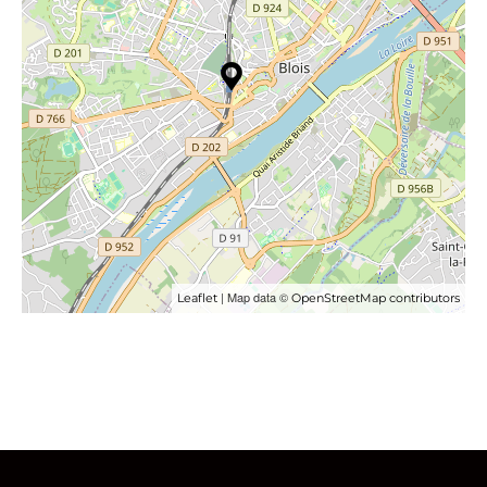
| Map data ©
Leaflet
OpenStreetMap contributors